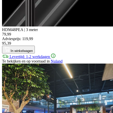
HDM48PEA | 3 meter
79,99
Adviesprijs: 119,99
95,39
In winkelwagen
Levertijd: 1-2 werkdagen
Te bekijken en op voorraad in
Nuland