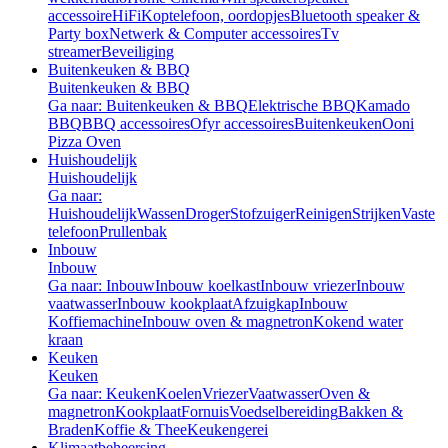
accessoire
HiFi
Koptelefoon, oordopjes
Bluetooth speaker &
Party box
Netwerk & Computer accessoires
Tv
streamer
Beveiliging
Buitenkeuken & BBQ
Buitenkeuken & BBQ
Ga naar: Buitenkeuken & BBQ
Elektrische BBQ
Kamado
BBQ
BBQ accessoires
Ofyr accessoires
Buitenkeuken
Ooni
Pizza Oven
Huishoudelijk
Huishoudelijk
Ga naar:
Huishoudelijk
Wassen
Droger
Stofzuiger
Reinigen
Strijken
Vaste
telefoon
Prullenbak
Inbouw
Inbouw
Ga naar: Inbouw
Inbouw koelkast
Inbouw vriezer
Inbouw
vaatwasser
Inbouw kookplaat
Afzuigkap
Inbouw
Koffiemachine
Inbouw oven & magnetron
Kokend water
kraan
Keuken
Keuken
Ga naar: Keuken
Koelen
Vriezer
Vaatwasser
Oven &
magnetron
Kookplaat
Fornuis
Voedselbereiding
Bakken &
Braden
Koffie & Thee
Keukengerei
Klimaatbeheersing