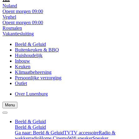
Nuland
Opent morgen 09:00
Veghel
Opent morgen 09:00
Rosmalen
Vakantiesluiting
Beeld & Geluid
Buitenkeuken & BBQ
Huishoudelijk
Inbouw
Keuken
Klimaatbeheersing
Persoonlijke verzorging
Outlet
Over Lunenburg
Menu
Beeld & Geluid
Beeld & Geluid
Ga naar: Beeld & Geluid
TV
TV accessoire
Radio &
wekkerradio
Home Cinema
Wifi speaker
Speaker