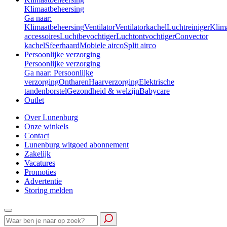
Klimaatbeheersing
Ga naar:
Klimaatbeheersing
Ventilator
Ventilatorkachel
Luchtreiniger
Klim
accessoires
Luchtbevochtiger
Luchtontvochtiger
Convector
kachel
Sfeerhaard
Mobiele airco
Split airco
Persoonlijke verzorging
Persoonlijke verzorging
Ga naar: Persoonlijke
verzorging
Ontharen
Haarverzorging
Elektrische
tandenborstel
Gezondheid & welzijn
Babycare
Outlet
Over Lunenburg
Onze winkels
Contact
Lunenburg witgoed abonnement
Zakelijk
Vacatures
Promoties
Advertentie
Storing melden