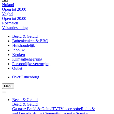
Nuland
Open tot 20:00
Veghel
Open tot 20:00
Rosmalen
Vakantiesluiting
Beeld & Geluid
Buitenkeuken & BBQ
Huishoudelijk
Inbouw
Keuken
Klimaatbeheersing
Persoonlijke verzorging
Outlet
Over Lunenburg
Menu
Beeld & Geluid
Beeld & Geluid
Ga naar: Beeld & Geluid
TV
TV accessoire
Radio &
wekkerradio
Home Cinema
Wifi speaker
Speaker