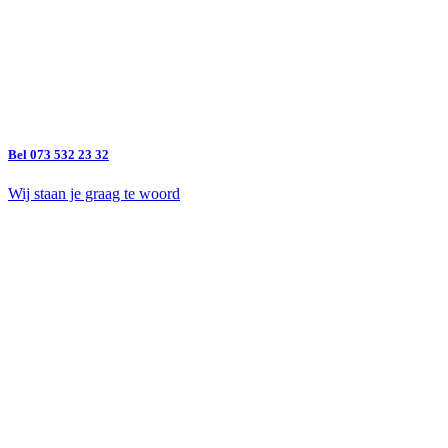
Bel 073 532 23 32
Wij staan je graag te woord