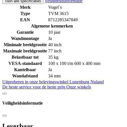
Veiligheidsinformatie
Toon alle specificaties
Merk
Vogel`s
Type
TVM 3615
EAN
8712285347849
Algemene kenmerken
Garantie
10 jaar
Wandmontage
Ja
Minimale beeldgrootte
40 inch
Maximale beeldgrootte
77 inch
Belastbaar tot
35 kg
VESA-standaard
100 x 100 t/m 600 x 400 mm
Kantelbaar
Ja
Wandafstand
34 mm
Uitproberen in onze belevingswinkel
Lunenburg Nuland
De beste service voor de beste prijs
Onze winkels
Veiligheidsinformatie
Leverbaar