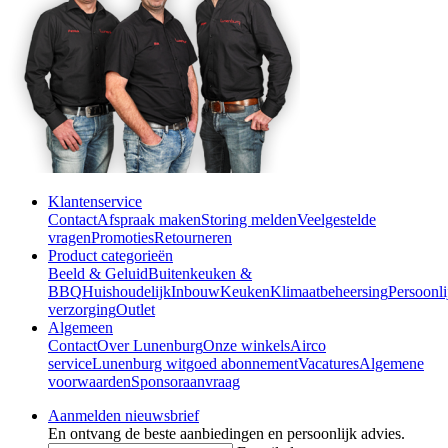
Klantenservice
Contact
Afspraak maken
Storing melden
Veelgestelde
vragen
Promoties
Retourneren
Product categorieën
Beeld & Geluid
Buitenkeuken &
BBQ
Huishoudelijk
Inbouw
Keuken
Klimaatbeheersing
Persoonli
verzorging
Outlet
Algemeen
Contact
Over Lunenburg
Onze winkels
Airco
service
Lunenburg witgoed abonnement
Vacatures
Algemene
voorwaarden
Sponsoraanvraag
Aanmelden nieuwsbrief
En ontvang de beste aanbiedingen en persoonlijk advies.