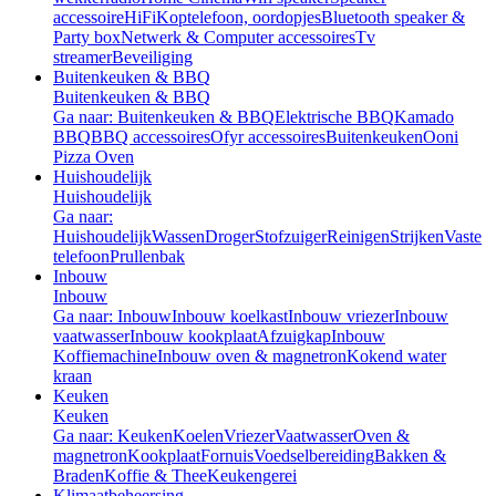
accessoire
HiFi
Koptelefoon, oordopjes
Bluetooth speaker &
Party box
Netwerk & Computer accessoires
Tv
streamer
Beveiliging
Buitenkeuken & BBQ
Buitenkeuken & BBQ
Ga naar: Buitenkeuken & BBQ
Elektrische BBQ
Kamado
BBQ
BBQ accessoires
Ofyr accessoires
Buitenkeuken
Ooni
Pizza Oven
Huishoudelijk
Huishoudelijk
Ga naar:
Huishoudelijk
Wassen
Droger
Stofzuiger
Reinigen
Strijken
Vaste
telefoon
Prullenbak
Inbouw
Inbouw
Ga naar: Inbouw
Inbouw koelkast
Inbouw vriezer
Inbouw
vaatwasser
Inbouw kookplaat
Afzuigkap
Inbouw
Koffiemachine
Inbouw oven & magnetron
Kokend water
kraan
Keuken
Keuken
Ga naar: Keuken
Koelen
Vriezer
Vaatwasser
Oven &
magnetron
Kookplaat
Fornuis
Voedselbereiding
Bakken &
Braden
Koffie & Thee
Keukengerei
Klimaatbeheersing