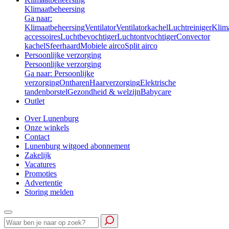
Klimaatbeheersing
Ga naar:
Klimaatbeheersing
Ventilator
Ventilatorkachel
Luchtreiniger
Klim
accessoires
Luchtbevochtiger
Luchtontvochtiger
Convector
kachel
Sfeerhaard
Mobiele airco
Split airco
Persoonlijke verzorging
Persoonlijke verzorging
Ga naar: Persoonlijke
verzorging
Ontharen
Haarverzorging
Elektrische
tandenborstel
Gezondheid & welzijn
Babycare
Outlet
Over Lunenburg
Onze winkels
Contact
Lunenburg witgoed abonnement
Zakelijk
Vacatures
Promoties
Advertentie
Storing melden