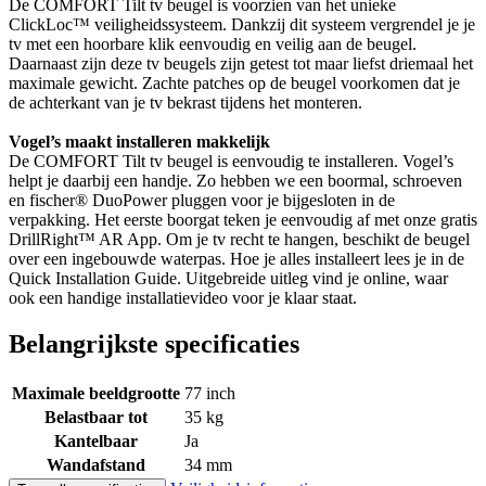
De COMFORT Tilt tv beugel is voorzien van het unieke
ClickLoc™ veiligheidssysteem. Dankzij dit systeem vergrendel je je
tv met een hoorbare klik eenvoudig en veilig aan de beugel.
Daarnaast zijn deze tv beugels zijn getest tot maar liefst driemaal het
maximale gewicht. Zachte patches op de beugel voorkomen dat je
de achterkant van je tv bekrast tijdens het monteren.
Vogel’s maakt installeren makkelijk
De COMFORT Tilt tv beugel is eenvoudig te installeren. Vogel’s
helpt je daarbij een handje. Zo hebben we een boormal, schroeven
en fischer® DuoPower pluggen voor je bijgesloten in de
verpakking. Het eerste boorgat teken je eenvoudig af met onze gratis
DrillRight™ AR App. Om je tv recht te hangen, beschikt de beugel
over een ingebouwde waterpas. Hoe je alles installeert lees je in de
Quick Installation Guide. Uitgebreide uitleg vind je online, waar
ook een handige installatievideo voor je klaar staat.
Belangrijkste specificaties
Maximale beeldgrootte
77 inch
Belastbaar tot
35 kg
Kantelbaar
Ja
Wandafstand
34 mm