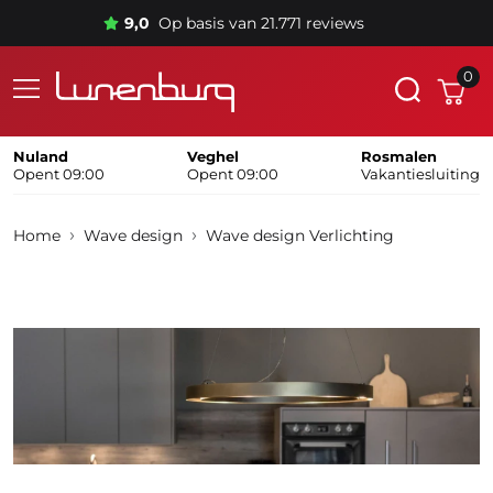
9,0
Op basis van 21.771 reviews
0
Nuland
Veghel
Rosmalen
Opent 09:00
Opent 09:00
Vakantiesluiting
Home
Wave design
Wave design Verlichting