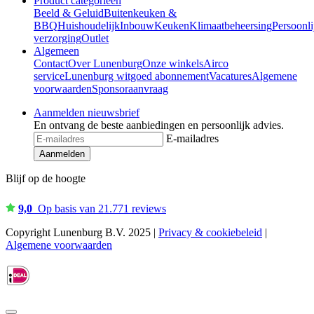
Product categorieën
Beeld & Geluid
Buitenkeuken &
BBQ
Huishoudelijk
Inbouw
Keuken
Klimaatbeheersing
Persoonli
verzorging
Outlet
Algemeen
Contact
Over Lunenburg
Onze winkels
Airco
service
Lunenburg witgoed abonnement
Vacatures
Algemene
voorwaarden
Sponsoraanvraag
Aanmelden nieuwsbrief
En ontvang de beste aanbiedingen en persoonlijk advies.
E-mailadres
Aanmelden
Blijf op de hoogte
9,0
Op basis van 21.771 reviews
Copyright Lunenburg B.V. 2025 |
Privacy & cookiebeleid
|
Algemene voorwaarden