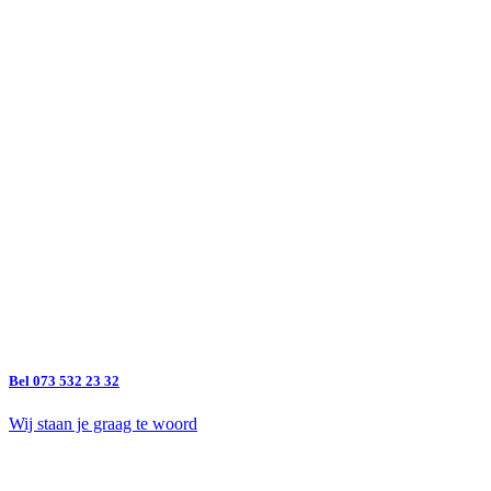
Bel 073 532 23 32
Wij staan je graag te woord