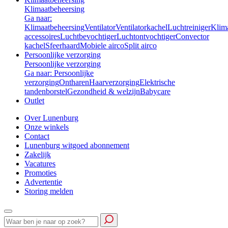
Klimaatbeheersing
Ga naar:
Klimaatbeheersing
Ventilator
Ventilatorkachel
Luchtreiniger
Klim
accessoires
Luchtbevochtiger
Luchtontvochtiger
Convector
kachel
Sfeerhaard
Mobiele airco
Split airco
Persoonlijke verzorging
Persoonlijke verzorging
Ga naar: Persoonlijke
verzorging
Ontharen
Haarverzorging
Elektrische
tandenborstel
Gezondheid & welzijn
Babycare
Outlet
Over Lunenburg
Onze winkels
Contact
Lunenburg witgoed abonnement
Zakelijk
Vacatures
Promoties
Advertentie
Storing melden