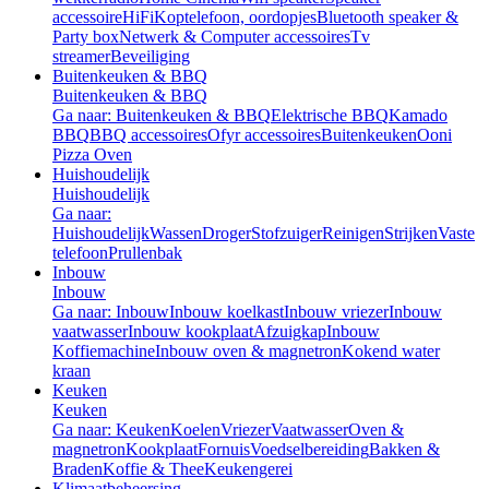
accessoire
HiFi
Koptelefoon, oordopjes
Bluetooth speaker &
Party box
Netwerk & Computer accessoires
Tv
streamer
Beveiliging
Buitenkeuken & BBQ
Buitenkeuken & BBQ
Ga naar: Buitenkeuken & BBQ
Elektrische BBQ
Kamado
BBQ
BBQ accessoires
Ofyr accessoires
Buitenkeuken
Ooni
Pizza Oven
Huishoudelijk
Huishoudelijk
Ga naar:
Huishoudelijk
Wassen
Droger
Stofzuiger
Reinigen
Strijken
Vaste
telefoon
Prullenbak
Inbouw
Inbouw
Ga naar: Inbouw
Inbouw koelkast
Inbouw vriezer
Inbouw
vaatwasser
Inbouw kookplaat
Afzuigkap
Inbouw
Koffiemachine
Inbouw oven & magnetron
Kokend water
kraan
Keuken
Keuken
Ga naar: Keuken
Koelen
Vriezer
Vaatwasser
Oven &
magnetron
Kookplaat
Fornuis
Voedselbereiding
Bakken &
Braden
Koffie & Thee
Keukengerei
Klimaatbeheersing