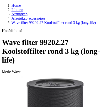
Home
Inbouw
Afzuigkap
Afzuigkap accessoires
Wave filter 99202.27 Koolstoffilter rond 3 kg (long-life)
Hoofdinhoud
Wave filter 99202.27
Koolstoffilter rond 3 kg (long-
life)
Merk: Wave