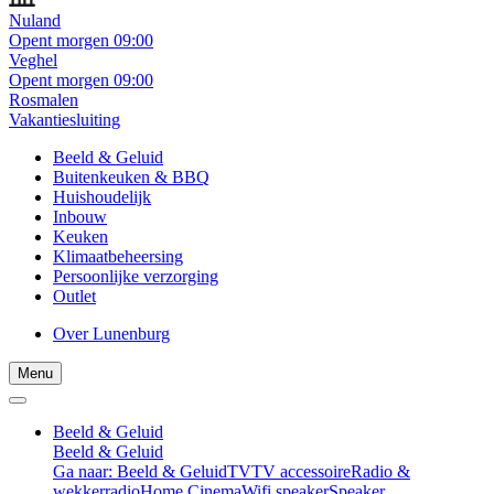
Nuland
Opent morgen 09:00
Veghel
Opent morgen 09:00
Rosmalen
Vakantiesluiting
Beeld & Geluid
Buitenkeuken & BBQ
Huishoudelijk
Inbouw
Keuken
Klimaatbeheersing
Persoonlijke verzorging
Outlet
Over Lunenburg
Menu
Beeld & Geluid
Beeld & Geluid
Ga naar: Beeld & Geluid
TV
TV accessoire
Radio &
wekkerradio
Home Cinema
Wifi speaker
Speaker