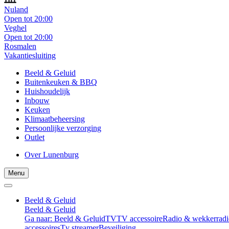
Nuland
Open tot 20:00
Veghel
Open tot 20:00
Rosmalen
Vakantiesluiting
Beeld & Geluid
Buitenkeuken & BBQ
Huishoudelijk
Inbouw
Keuken
Klimaatbeheersing
Persoonlijke verzorging
Outlet
Over Lunenburg
Menu
Beeld & Geluid
Beeld & Geluid
Ga naar: Beeld & Geluid
TV
TV accessoire
Radio & wekkerradi
accessoires
Tv streamer
Beveiliging