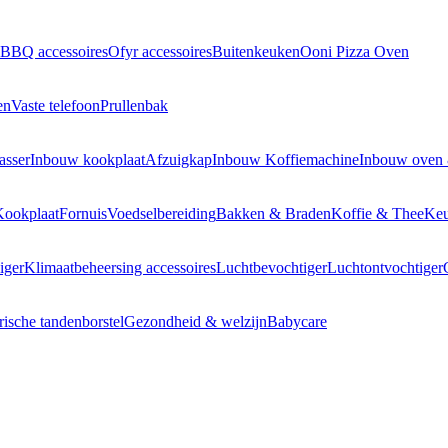
BBQ accessoires
Ofyr accessoires
Buitenkeuken
Ooni Pizza Oven
en
Vaste telefoon
Prullenbak
asser
Inbouw kookplaat
Afzuigkap
Inbouw Koffiemachine
Inbouw oven
Kookplaat
Fornuis
Voedselbereiding
Bakken & Braden
Koffie & Thee
Keu
iger
Klimaatbeheersing accessoires
Luchtbevochtiger
Luchtontvochtiger
rische tandenborstel
Gezondheid & welzijn
Babycare