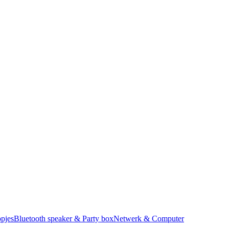
pjes
Bluetooth speaker & Party box
Netwerk & Computer