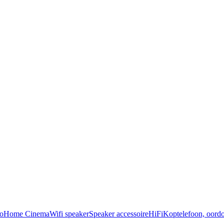
o
Home Cinema
Wifi speaker
Speaker accessoire
HiFi
Koptelefoon, oordo