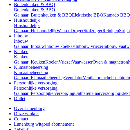
Buitenkeuken & BBQ
Buitenkeuken & BBQ
Ga naar: Buitenkeuken & BBQ
Elektrische BBQ
Kamado BBQ
Huishoudelijk
Huishoudelijk
Ga naar: Huishoudelijk
Wassen
Droger
Stofzuiger
Reinigen
Strijk
Inbouw
Inbouw
Ga naar: Inbouw
Inbouw koelkast
Inbouw vriezer
Inbouw vaatw
Keuken
Keuken
Ga naar: Keuken
Koelen
Vriezer
Vaatwasser
Oven & magnetron
Klimaatbeheersing
Klimaatbeheersing
Ga naar: Klimaatbeheersing
Ventilator
Ventilatorkachel
Luchtrein
Persoonlijke verzorging
Persoonlijke verzorging
Ga naar: Persoonlijke verzorging
Ontharen
Haarverzorging
Elekt
Outlet
Over Lunenburg
Onze winkels
Contact
Lunenburg witgoed abonnement
Zakelijk