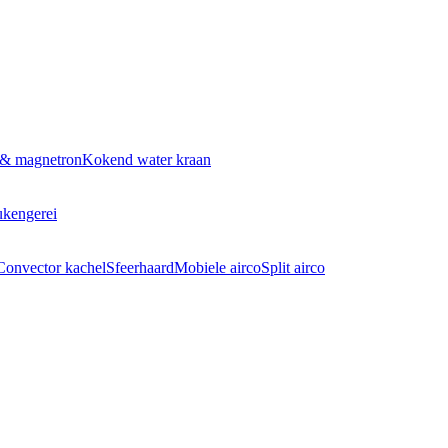
 & magnetron
Kokend water kraan
kengerei
Convector kachel
Sfeerhaard
Mobiele airco
Split airco