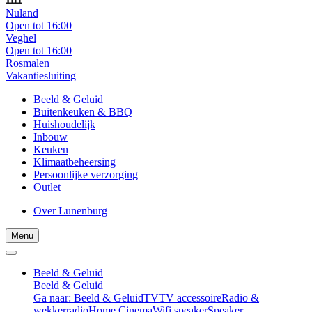
Nuland
Open tot 16:00
Veghel
Open tot 16:00
Rosmalen
Vakantiesluiting
Beeld & Geluid
Buitenkeuken & BBQ
Huishoudelijk
Inbouw
Keuken
Klimaatbeheersing
Persoonlijke verzorging
Outlet
Over Lunenburg
Menu
Beeld & Geluid
Beeld & Geluid
Ga naar: Beeld & Geluid
TV
TV accessoire
Radio &
wekkerradio
Home Cinema
Wifi speaker
Speaker