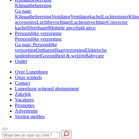
Klimaatbeheersing
Ga naar:
Klimaatbeheersing
Ventilator
Ventilatorkachel
Luchtreiniger
Klim
accessoires
Luchtbevochtiger
Luchtontvochtiger
Convector
kachel
Sfeerhaard
Mobiele airco
Split airco
Persoonlijke verzorging
Persoonlijke verzorging
Ga naar: Persoonlijke
verzorging
Ontharen
Haarverzorging
Elektrische
tandenborstel
Gezondheid & welzijn
Babycare
Outlet
Over Lunenburg
Onze winkels
Contact
Lunenburg witgoed abonnement
Zakelijk
Vacatures
Promoties
Advertentie
Storing melden