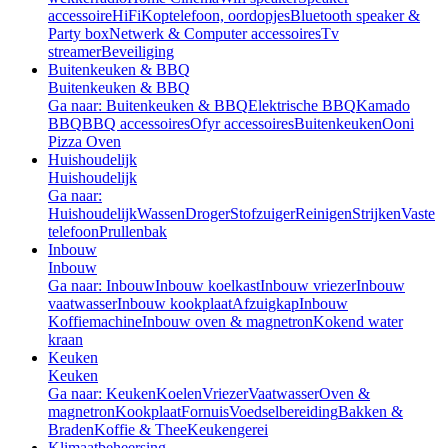
accessoire
HiFi
Koptelefoon, oordopjes
Bluetooth speaker &
Party box
Netwerk & Computer accessoires
Tv
streamer
Beveiliging
Buitenkeuken & BBQ
Buitenkeuken & BBQ
Ga naar: Buitenkeuken & BBQ
Elektrische BBQ
Kamado
BBQ
BBQ accessoires
Ofyr accessoires
Buitenkeuken
Ooni
Pizza Oven
Huishoudelijk
Huishoudelijk
Ga naar:
Huishoudelijk
Wassen
Droger
Stofzuiger
Reinigen
Strijken
Vaste
telefoon
Prullenbak
Inbouw
Inbouw
Ga naar: Inbouw
Inbouw koelkast
Inbouw vriezer
Inbouw
vaatwasser
Inbouw kookplaat
Afzuigkap
Inbouw
Koffiemachine
Inbouw oven & magnetron
Kokend water
kraan
Keuken
Keuken
Ga naar: Keuken
Koelen
Vriezer
Vaatwasser
Oven &
magnetron
Kookplaat
Fornuis
Voedselbereiding
Bakken &
Braden
Koffie & Thee
Keukengerei
Klimaatbeheersing