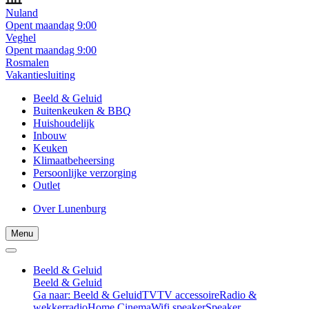
Nuland
Opent maandag 9:00
Veghel
Opent maandag 9:00
Rosmalen
Vakantiesluiting
Beeld & Geluid
Buitenkeuken & BBQ
Huishoudelijk
Inbouw
Keuken
Klimaatbeheersing
Persoonlijke verzorging
Outlet
Over Lunenburg
Menu
Beeld & Geluid
Beeld & Geluid
Ga naar: Beeld & Geluid
TV
TV accessoire
Radio &
wekkerradio
Home Cinema
Wifi speaker
Speaker