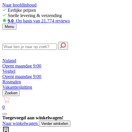
Naar hoofdinhoud
Eerlijke prijzen
Snelle levering & verzending
9,0
Op basis van 21.774 reviews
Menu
Nuland
Opent maandag 9:00
Veghel
Opent maandag 9:00
Rosmalen
Vakantiesluiting
Zoeken
0
Toegevoegd aan winkelwagen!
Naar winkelwagen
Verder winkelen