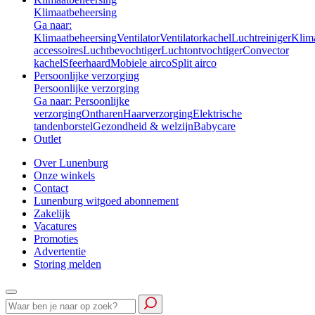
Klimaatbeheersing
Ga naar:
Klimaatbeheersing
Ventilator
Ventilatorkachel
Luchtreiniger
Klim
accessoires
Luchtbevochtiger
Luchtontvochtiger
Convector
kachel
Sfeerhaard
Mobiele airco
Split airco
Persoonlijke verzorging
Persoonlijke verzorging
Ga naar: Persoonlijke
verzorging
Ontharen
Haarverzorging
Elektrische
tandenborstel
Gezondheid & welzijn
Babycare
Outlet
Over Lunenburg
Onze winkels
Contact
Lunenburg witgoed abonnement
Zakelijk
Vacatures
Promoties
Advertentie
Storing melden