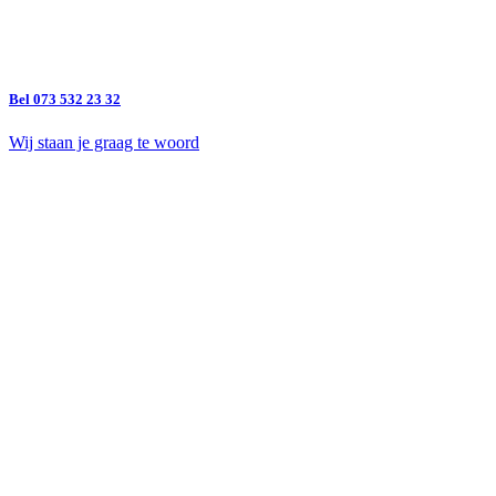
Bel 073 532 23 32
Wij staan je graag te woord