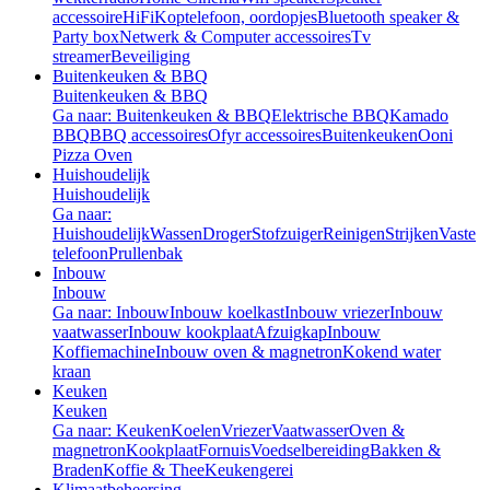
accessoire
HiFi
Koptelefoon, oordopjes
Bluetooth speaker &
Party box
Netwerk & Computer accessoires
Tv
streamer
Beveiliging
Buitenkeuken & BBQ
Buitenkeuken & BBQ
Ga naar: Buitenkeuken & BBQ
Elektrische BBQ
Kamado
BBQ
BBQ accessoires
Ofyr accessoires
Buitenkeuken
Ooni
Pizza Oven
Huishoudelijk
Huishoudelijk
Ga naar:
Huishoudelijk
Wassen
Droger
Stofzuiger
Reinigen
Strijken
Vaste
telefoon
Prullenbak
Inbouw
Inbouw
Ga naar: Inbouw
Inbouw koelkast
Inbouw vriezer
Inbouw
vaatwasser
Inbouw kookplaat
Afzuigkap
Inbouw
Koffiemachine
Inbouw oven & magnetron
Kokend water
kraan
Keuken
Keuken
Ga naar: Keuken
Koelen
Vriezer
Vaatwasser
Oven &
magnetron
Kookplaat
Fornuis
Voedselbereiding
Bakken &
Braden
Koffie & Thee
Keukengerei
Klimaatbeheersing