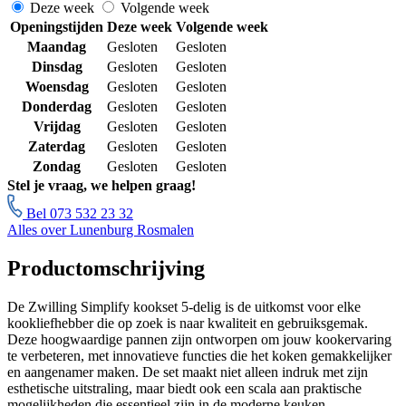
Deze week
Volgende week
Openingstijden
Deze week
Volgende week
Maandag
Gesloten
Gesloten
Dinsdag
Gesloten
Gesloten
Woensdag
Gesloten
Gesloten
Donderdag
Gesloten
Gesloten
Vrijdag
Gesloten
Gesloten
Zaterdag
Gesloten
Gesloten
Zondag
Gesloten
Gesloten
Stel je vraag, we helpen graag!
Bel 073 532 23 32
Alles over Lunenburg Rosmalen
Productomschrijving
De Zwilling Simplify kookset 5-delig is de uitkomst voor elke
kookliefhebber die op zoek is naar kwaliteit en gebruiksgemak.
Deze hoogwaardige pannen zijn ontworpen om jouw kookervaring
te verbeteren, met innovatieve functies die het koken gemakkelijker
en aangenamer maken. De set maakt niet alleen indruk met zijn
esthetische uitstraling, maar biedt ook een scala aan praktische
mogelijkheden die essentieel zijn in de moderne keuken.