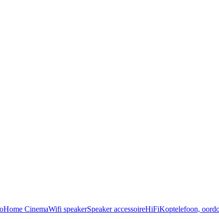
o
Home Cinema
Wifi speaker
Speaker accessoire
HiFi
Koptelefoon, oordo