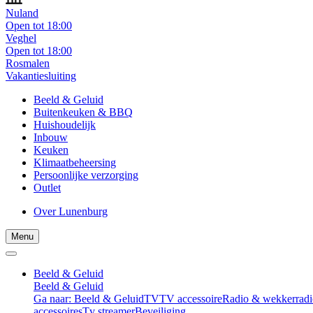
Nuland
Open tot 18:00
Veghel
Open tot 18:00
Rosmalen
Vakantiesluiting
Beeld & Geluid
Buitenkeuken & BBQ
Huishoudelijk
Inbouw
Keuken
Klimaatbeheersing
Persoonlijke verzorging
Outlet
Over Lunenburg
Menu
Beeld & Geluid
Beeld & Geluid
Ga naar: Beeld & Geluid
TV
TV accessoire
Radio & wekkerradi
accessoires
Tv streamer
Beveiliging