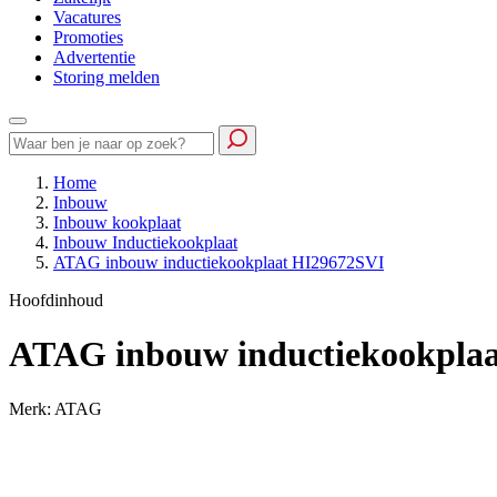
Vacatures
Promoties
Advertentie
Storing melden
Home
Inbouw
Inbouw kookplaat
Inbouw Inductiekookplaat
ATAG inbouw inductiekookplaat HI29672SVI
Hoofdinhoud
ATAG inbouw inductiekookpla
Merk: ATAG