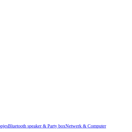
pjes
Bluetooth speaker & Party box
Netwerk & Computer