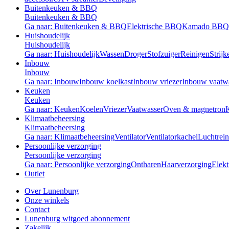
Buitenkeuken & BBQ
Buitenkeuken & BBQ
Ga naar: Buitenkeuken & BBQ
Elektrische BBQ
Kamado BBQ
Huishoudelijk
Huishoudelijk
Ga naar: Huishoudelijk
Wassen
Droger
Stofzuiger
Reinigen
Strijk
Inbouw
Inbouw
Ga naar: Inbouw
Inbouw koelkast
Inbouw vriezer
Inbouw vaatw
Keuken
Keuken
Ga naar: Keuken
Koelen
Vriezer
Vaatwasser
Oven & magnetron
Klimaatbeheersing
Klimaatbeheersing
Ga naar: Klimaatbeheersing
Ventilator
Ventilatorkachel
Luchtrein
Persoonlijke verzorging
Persoonlijke verzorging
Ga naar: Persoonlijke verzorging
Ontharen
Haarverzorging
Elekt
Outlet
Over Lunenburg
Onze winkels
Contact
Lunenburg witgoed abonnement
Zakelijk