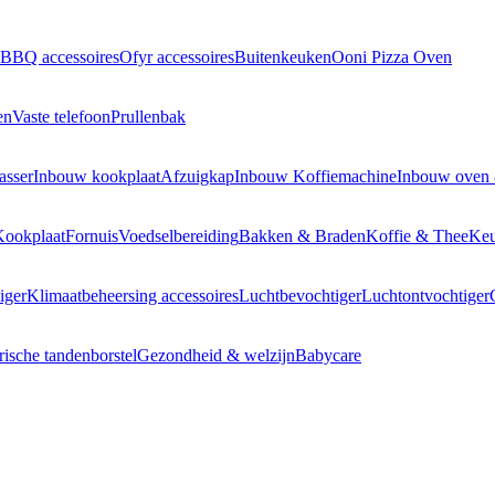
BBQ accessoires
Ofyr accessoires
Buitenkeuken
Ooni Pizza Oven
en
Vaste telefoon
Prullenbak
asser
Inbouw kookplaat
Afzuigkap
Inbouw Koffiemachine
Inbouw oven
Kookplaat
Fornuis
Voedselbereiding
Bakken & Braden
Koffie & Thee
Keu
iger
Klimaatbeheersing accessoires
Luchtbevochtiger
Luchtontvochtiger
rische tandenborstel
Gezondheid & welzijn
Babycare