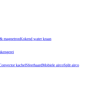
 & magnetron
Kokend water kraan
kengerei
Convector kachel
Sfeerhaard
Mobiele airco
Split airco