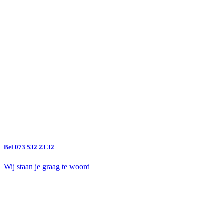
Bel 073 532 23 32
Wij staan je graag te woord