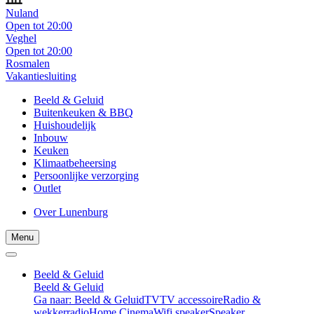
Nuland
Open tot 20:00
Veghel
Open tot 20:00
Rosmalen
Vakantiesluiting
Beeld & Geluid
Buitenkeuken & BBQ
Huishoudelijk
Inbouw
Keuken
Klimaatbeheersing
Persoonlijke verzorging
Outlet
Over Lunenburg
Menu
Beeld & Geluid
Beeld & Geluid
Ga naar: Beeld & Geluid
TV
TV accessoire
Radio &
wekkerradio
Home Cinema
Wifi speaker
Speaker