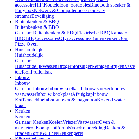
accessoire
HiFi
Koptelefoon, oordopjes
Bluetooth speaker &
Party box
Netwerk & Computer accessoires
Tv
streamer
Beveiliging
Buitenkeuken & BBQ
Buitenkeuken & BBQ
Ga naar: Buitenkeuken & BBQ
Elektrische BBQ
Kamado
BBQ
BBQ accessoires
Ofyr accessoires
Buitenkeuken
Ooni
Pizza Oven
Huishoudelijk
Huishoudelijk
Ga naar:
Huishoudelijk
Wassen
Droger
Stofzuiger
Reinigen
Strijken
Vaste
telefoon
Prullenbak
Inbouw
Inbouw
Ga naar: Inbouw
Inbouw koelkast
Inbouw vriezer
Inbouw
vaatwasser
Inbouw kookplaat
Afzuigkap
Inbouw
Koffiemachine
Inbouw oven & magnetron
Kokend water
kraan
Keuken
Keuken
Ga naar: Keuken
Koelen
Vriezer
Vaatwasser
Oven &
magnetron
Kookplaat
Fornuis
Voedselbereiding
Bakken &
Braden
Koffie & Thee
Keukengerei
Klimaatbeheersing