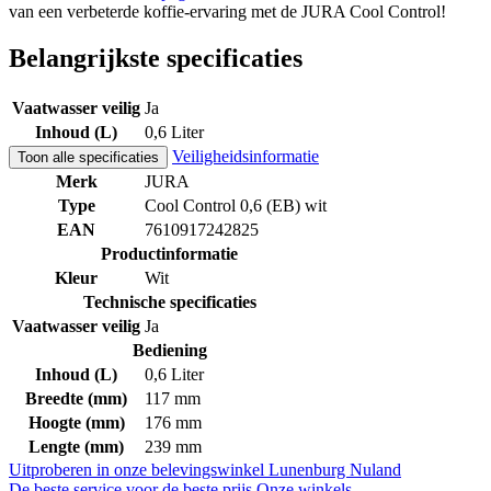
van een verbeterde koffie-ervaring met de JURA Cool Control!
Belangrijkste specificaties
Vaatwasser veilig
Ja
Inhoud (L)
0,6 Liter
Veiligheidsinformatie
Toon alle specificaties
Merk
JURA
Type
Cool Control 0,6 (EB) wit
EAN
7610917242825
Productinformatie
Kleur
Wit
Technische specificaties
Vaatwasser veilig
Ja
Bediening
Inhoud (L)
0,6 Liter
Breedte (mm)
117 mm
Hoogte (mm)
176 mm
Lengte (mm)
239 mm
Uitproberen in onze belevingswinkel
Lunenburg Nuland
De beste service voor de beste prijs
Onze winkels