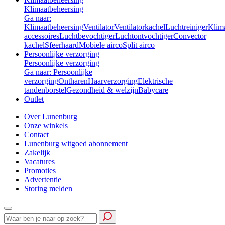
Klimaatbeheersing
Ga naar:
Klimaatbeheersing
Ventilator
Ventilatorkachel
Luchtreiniger
Klim
accessoires
Luchtbevochtiger
Luchtontvochtiger
Convector
kachel
Sfeerhaard
Mobiele airco
Split airco
Persoonlijke verzorging
Persoonlijke verzorging
Ga naar: Persoonlijke
verzorging
Ontharen
Haarverzorging
Elektrische
tandenborstel
Gezondheid & welzijn
Babycare
Outlet
Over Lunenburg
Onze winkels
Contact
Lunenburg witgoed abonnement
Zakelijk
Vacatures
Promoties
Advertentie
Storing melden