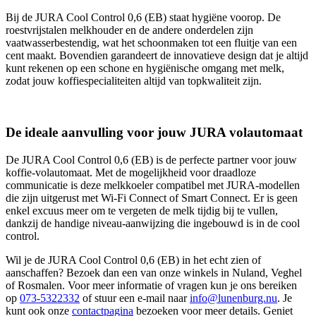
Bij de JURA Cool Control 0,6 (EB) staat hygiëne voorop. De
roestvrijstalen melkhouder en de andere onderdelen zijn
vaatwasserbestendig, wat het schoonmaken tot een fluitje van een
cent maakt. Bovendien garandeert de innovatieve design dat je altijd
kunt rekenen op een schone en hygiënische omgang met melk,
zodat jouw koffiespecialiteiten altijd van topkwaliteit zijn.
De ideale aanvulling voor jouw JURA volautomaat
De JURA Cool Control 0,6 (EB) is de perfecte partner voor jouw
koffie-volautomaat. Met de mogelijkheid voor draadloze
communicatie is deze melkkoeler compatibel met JURA-modellen
die zijn uitgerust met Wi-Fi Connect of Smart Connect. Er is geen
enkel excuus meer om te vergeten de melk tijdig bij te vullen,
dankzij de handige niveau-aanwijzing die ingebouwd is in de cool
control.
Wil je de JURA Cool Control 0,6 (EB) in het echt zien of
aanschaffen? Bezoek dan een van onze winkels in Nuland, Veghel
of Rosmalen. Voor meer informatie of vragen kun je ons bereiken
op
073-5322332
of stuur een e-mail naar
info@lunenburg.nu
. Je
kunt ook onze
contactpagina
bezoeken voor meer details. Geniet