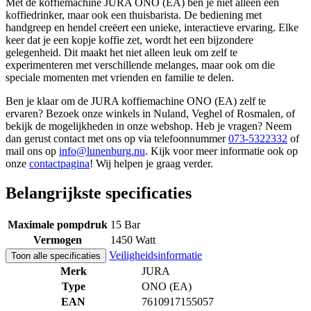
Met de koffiemachine JURA ONO (EA) ben je niet alleen een
koffiedrinker, maar ook een thuisbarista. De bediening met
handgreep en hendel creëert een unieke, interactieve ervaring. Elke
keer dat je een kopje koffie zet, wordt het een bijzondere
gelegenheid. Dit maakt het niet alleen leuk om zelf te
experimenteren met verschillende melanges, maar ook om die
speciale momenten met vrienden en familie te delen.
Ben je klaar om de JURA koffiemachine ONO (EA) zelf te
ervaren? Bezoek onze winkels in Nuland, Veghel of Rosmalen, of
bekijk de mogelijkheden in onze webshop. Heb je vragen? Neem
dan gerust contact met ons op via telefoonnummer
073-5322332
of
mail ons op
info@lunenburg.nu
. Kijk voor meer informatie ook op
onze
contactpagina
! Wij helpen je graag verder.
Belangrijkste specificaties
Maximale pompdruk
15 Bar
Vermogen
1450 Watt
Veiligheidsinformatie
Toon alle specificaties
Merk
JURA
Type
ONO (EA)
EAN
7610917155057