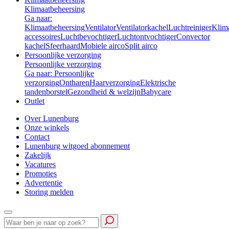
Klimaatbeheersing
Ga naar:
Klimaatbeheersing
Ventilator
Ventilatorkachel
Luchtreiniger
Klim
accessoires
Luchtbevochtiger
Luchtontvochtiger
Convector
kachel
Sfeerhaard
Mobiele airco
Split airco
Persoonlijke verzorging
Persoonlijke verzorging
Ga naar: Persoonlijke
verzorging
Ontharen
Haarverzorging
Elektrische
tandenborstel
Gezondheid & welzijn
Babycare
Outlet
Over Lunenburg
Onze winkels
Contact
Lunenburg witgoed abonnement
Zakelijk
Vacatures
Promoties
Advertentie
Storing melden