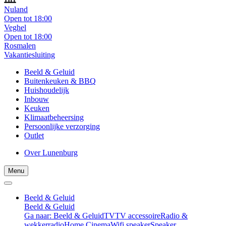
Nuland
Open tot 18:00
Veghel
Open tot 18:00
Rosmalen
Vakantiesluiting
Beeld & Geluid
Buitenkeuken & BBQ
Huishoudelijk
Inbouw
Keuken
Klimaatbeheersing
Persoonlijke verzorging
Outlet
Over Lunenburg
Menu
Beeld & Geluid
Beeld & Geluid
Ga naar: Beeld & Geluid
TV
TV accessoire
Radio &
wekkerradio
Home Cinema
Wifi speaker
Speaker