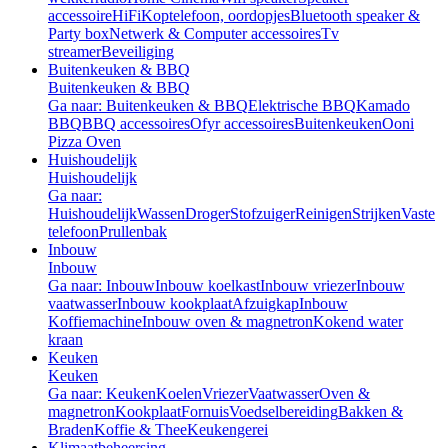
accessoire
HiFi
Koptelefoon, oordopjes
Bluetooth speaker &
Party box
Netwerk & Computer accessoires
Tv
streamer
Beveiliging
Buitenkeuken & BBQ
Buitenkeuken & BBQ
Ga naar: Buitenkeuken & BBQ
Elektrische BBQ
Kamado
BBQ
BBQ accessoires
Ofyr accessoires
Buitenkeuken
Ooni
Pizza Oven
Huishoudelijk
Huishoudelijk
Ga naar:
Huishoudelijk
Wassen
Droger
Stofzuiger
Reinigen
Strijken
Vaste
telefoon
Prullenbak
Inbouw
Inbouw
Ga naar: Inbouw
Inbouw koelkast
Inbouw vriezer
Inbouw
vaatwasser
Inbouw kookplaat
Afzuigkap
Inbouw
Koffiemachine
Inbouw oven & magnetron
Kokend water
kraan
Keuken
Keuken
Ga naar: Keuken
Koelen
Vriezer
Vaatwasser
Oven &
magnetron
Kookplaat
Fornuis
Voedselbereiding
Bakken &
Braden
Koffie & Thee
Keukengerei
Klimaatbeheersing