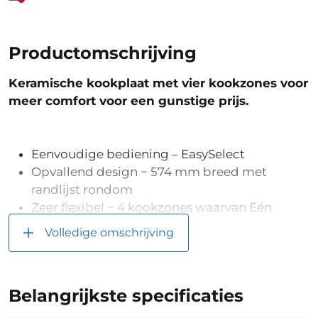
Productomschrijving
Keramische kookplaat met vier kookzones voor
meer comfort voor een gunstige prijs.
Eenvoudige bediening – EasySelect
Opvallend design − 574 mm breed met
randlijst rondom
Zeer flexibel − 4 kookzones waarvan Eén
Vario-kookzone
Volledige omschrijving
Comfortabel − aankookautomaat voor elke
kookzone
Veilig - restwarmte-indicatie in drie standen
Belangrijkste specificaties
voor elke kookzone