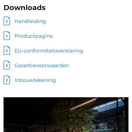
Downloads
Handleiding
Productpagina
EU-conformiteitsverklaring
Garantievoorwaarden
Inbouwtekening