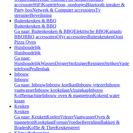
accessoire
HiFi
Koptelefoon, oordopjes
Bluetooth speaker &
Party box
Netwerk & Computer accessoires
Tv
streamer
Beveiliging
Buitenkeuken & BBQ
Buitenkeuken & BBQ
Ga naar: Buitenkeuken & BBQ
Elektrische BBQ
Kamado
BBQ
BBQ accessoires
Ofyr accessoires
Buitenkeuken
Ooni
Pizza Oven
Huishoudelijk
Huishoudelijk
Ga naar:
Huishoudelijk
Wassen
Droger
Stofzuiger
Reinigen
Strijken
Vaste
telefoon
Prullenbak
Inbouw
Inbouw
Ga naar: Inbouw
Inbouw koelkast
Inbouw vriezer
Inbouw
vaatwasser
Inbouw kookplaat
Afzuigkap
Inbouw
Koffiemachine
Inbouw oven & magnetron
Kokend water
kraan
Keuken
Keuken
Ga naar: Keuken
Koelen
Vriezer
Vaatwasser
Oven &
magnetron
Kookplaat
Fornuis
Voedselbereiding
Bakken &
Braden
Koffie & Thee
Keukengerei
Klimaatbeheersing