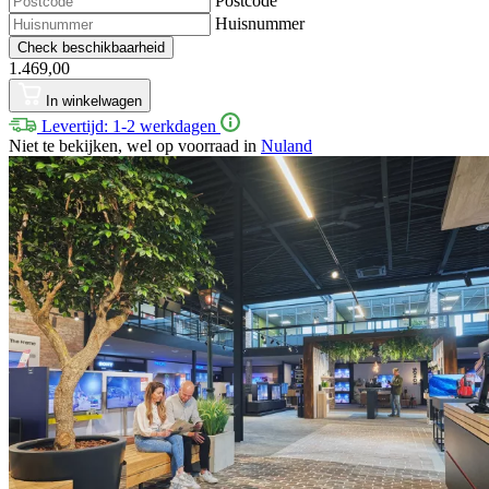
Postcode
Huisnummer
Check beschikbaarheid
1.469,00
In winkelwagen
Levertijd: 1-2 werkdagen
Niet te bekijken, wel op voorraad in
Nuland