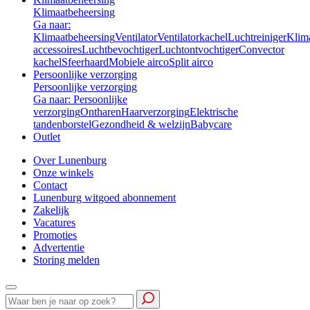
Klimaatbeheersing
Ga naar:
Klimaatbeheersing
Ventilator
Ventilatorkachel
Luchtreiniger
Klim
accessoires
Luchtbevochtiger
Luchtontvochtiger
Convector
kachel
Sfeerhaard
Mobiele airco
Split airco
Persoonlijke verzorging
Persoonlijke verzorging
Ga naar: Persoonlijke
verzorging
Ontharen
Haarverzorging
Elektrische
tandenborstel
Gezondheid & welzijn
Babycare
Outlet
Over Lunenburg
Onze winkels
Contact
Lunenburg witgoed abonnement
Zakelijk
Vacatures
Promoties
Advertentie
Storing melden