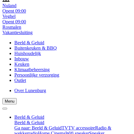
Nuland
Opent 09:00
Veghel
Opent 09:00
Rosmalen
Vakantiesluiting
Beeld & Geluid
Buitenkeuken & BBQ
Huishoudelijk
Inbouw
Keuken
Klimaatbeheersing
Persoonlijke verzorging
Outlet
Over Lunenburg
Menu
Beeld & Geluid
Beeld & Geluid
Ga naar: Beeld & Geluid
TV
TV accessoire
Radio &
wekkerradio
Home Cinema
Wifi speaker
Speaker