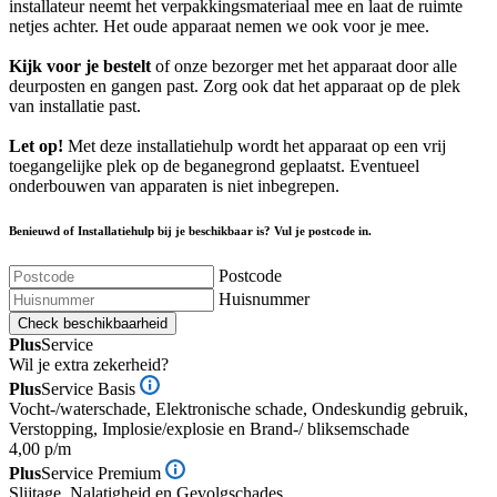
installateur neemt het verpakkingsmateriaal mee en laat de ruimte
netjes achter. Het oude apparaat nemen we ook voor je mee.
Kijk voor je bestelt
of onze bezorger met het apparaat door alle
deurposten en gangen past. Zorg ook dat het apparaat op de plek
van installatie past.
Let op!
Met deze installatiehulp wordt het apparaat op een vrij
toegangelijke plek op de beganegrond geplaatst. Eventueel
onderbouwen van apparaten is niet inbegrepen.
Benieuwd of Installatiehulp bij je beschikbaar is? Vul je postcode in.
Postcode
Huisnummer
Check beschikbaarheid
Plus
Service
Wil je extra zekerheid?
Plus
Service Basis
Vocht-/waterschade, Elektronische schade, Ondeskundig gebruik,
Verstopping, Implosie/explosie en Brand-/ bliksemschade
4,00 p/m
Plus
Service Premium
Slijtage, Nalatigheid en Gevolgschades