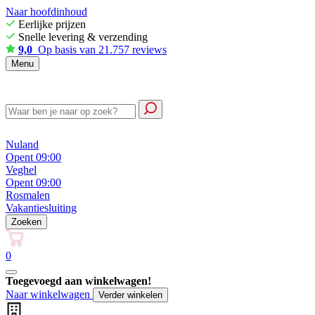
Naar hoofdinhoud
Eerlijke prijzen
Snelle levering & verzending
9,0
Op basis van 21.757 reviews
Menu
Nuland
Opent 09:00
Veghel
Opent 09:00
Rosmalen
Vakantiesluiting
Zoeken
0
Toegevoegd aan winkelwagen!
Naar winkelwagen
Verder winkelen