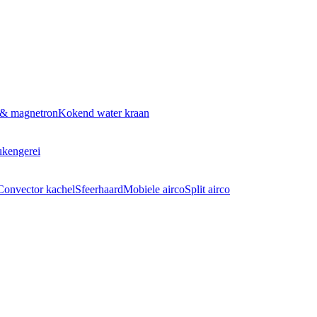
 & magnetron
Kokend water kraan
kengerei
Convector kachel
Sfeerhaard
Mobiele airco
Split airco