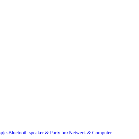
pjes
Bluetooth speaker & Party box
Netwerk & Computer