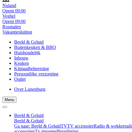
Nuland
Opent 09:00
Veghel
Opent 09:00
Rosmalen
Vakantiesluiting
Beeld & Geluid
Buitenkeuken & BBQ
Huishoudelijk
Inbouw
Keuken
Klimaatbeheersing
Persoonlijke verzorging
Outlet
Over Lunenburg
Menu
Beeld & Geluid
Beeld & Geluid
Ga naar: Beeld & Geluid
TV
TV accessoire
Radio & wekkerradi
accessoires
Tv streamer
Beveiliging