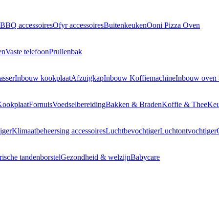
BBQ accessoires
Ofyr accessoires
Buitenkeuken
Ooni Pizza Oven
en
Vaste telefoon
Prullenbak
asser
Inbouw kookplaat
Afzuigkap
Inbouw Koffiemachine
Inbouw oven
Kookplaat
Fornuis
Voedselbereiding
Bakken & Braden
Koffie & Thee
Keu
iger
Klimaatbeheersing accessoires
Luchtbevochtiger
Luchtontvochtiger
rische tandenborstel
Gezondheid & welzijn
Babycare