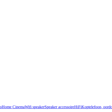
o
Home Cinema
Wifi speaker
Speaker accessoire
HiFi
Koptelefoon, oordo