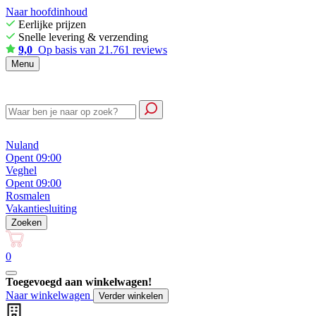
Naar hoofdinhoud
Eerlijke prijzen
Snelle levering & verzending
9,0
Op basis van 21.761 reviews
Menu
Nuland
Opent 09:00
Veghel
Opent 09:00
Rosmalen
Vakantiesluiting
Zoeken
0
Toegevoegd aan winkelwagen!
Naar winkelwagen
Verder winkelen