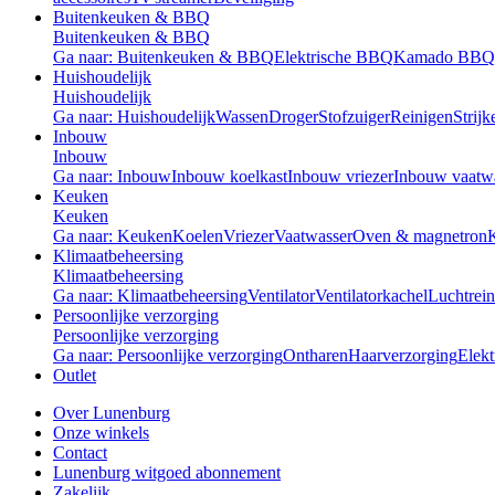
Buitenkeuken & BBQ
Buitenkeuken & BBQ
Ga naar: Buitenkeuken & BBQ
Elektrische BBQ
Kamado BBQ
Huishoudelijk
Huishoudelijk
Ga naar: Huishoudelijk
Wassen
Droger
Stofzuiger
Reinigen
Strijk
Inbouw
Inbouw
Ga naar: Inbouw
Inbouw koelkast
Inbouw vriezer
Inbouw vaatw
Keuken
Keuken
Ga naar: Keuken
Koelen
Vriezer
Vaatwasser
Oven & magnetron
Klimaatbeheersing
Klimaatbeheersing
Ga naar: Klimaatbeheersing
Ventilator
Ventilatorkachel
Luchtrein
Persoonlijke verzorging
Persoonlijke verzorging
Ga naar: Persoonlijke verzorging
Ontharen
Haarverzorging
Elekt
Outlet
Over Lunenburg
Onze winkels
Contact
Lunenburg witgoed abonnement
Zakelijk