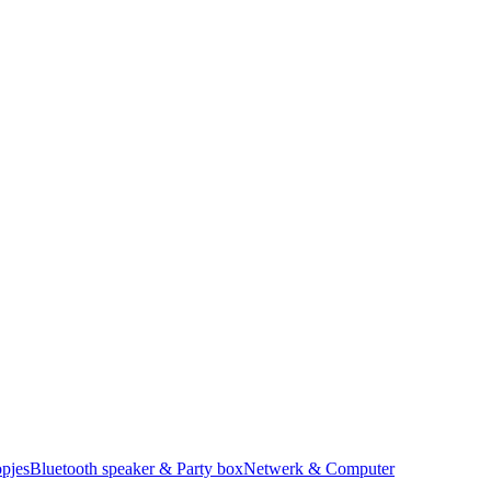
pjes
Bluetooth speaker & Party box
Netwerk & Computer