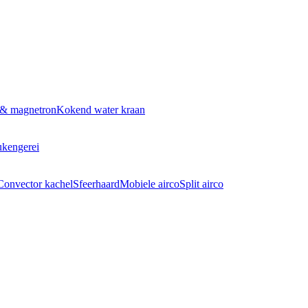
 & magnetron
Kokend water kraan
kengerei
Convector kachel
Sfeerhaard
Mobiele airco
Split airco