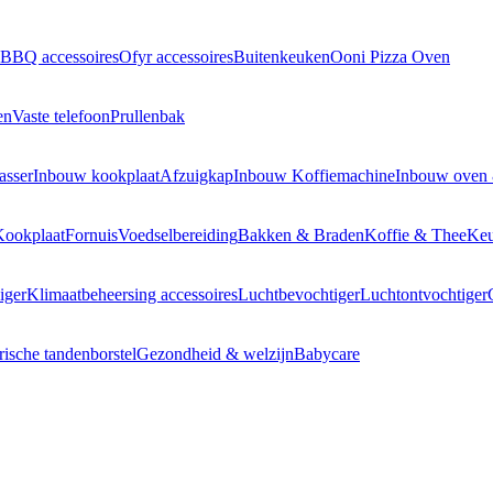
BBQ accessoires
Ofyr accessoires
Buitenkeuken
Ooni Pizza Oven
en
Vaste telefoon
Prullenbak
asser
Inbouw kookplaat
Afzuigkap
Inbouw Koffiemachine
Inbouw oven
Kookplaat
Fornuis
Voedselbereiding
Bakken & Braden
Koffie & Thee
Keu
iger
Klimaatbeheersing accessoires
Luchtbevochtiger
Luchtontvochtiger
rische tandenborstel
Gezondheid & welzijn
Babycare