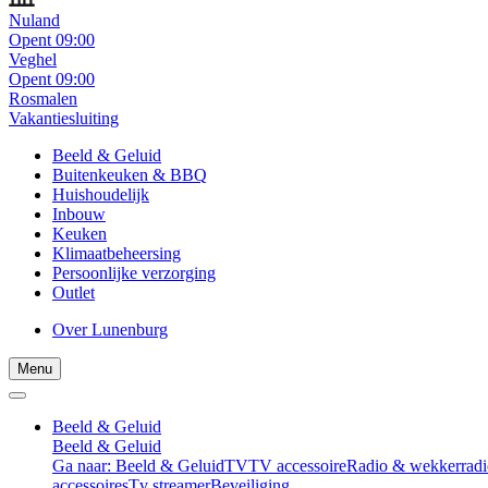
Nuland
Opent 09:00
Veghel
Opent 09:00
Rosmalen
Vakantiesluiting
Beeld & Geluid
Buitenkeuken & BBQ
Huishoudelijk
Inbouw
Keuken
Klimaatbeheersing
Persoonlijke verzorging
Outlet
Over Lunenburg
Menu
Beeld & Geluid
Beeld & Geluid
Ga naar: Beeld & Geluid
TV
TV accessoire
Radio & wekkerradi
accessoires
Tv streamer
Beveiliging