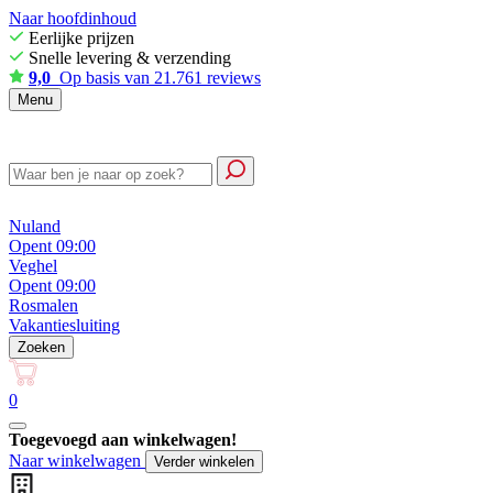
Naar hoofdinhoud
Eerlijke prijzen
Snelle levering & verzending
9,0
Op basis van 21.761 reviews
Menu
Nuland
Opent 09:00
Veghel
Opent 09:00
Rosmalen
Vakantiesluiting
Zoeken
0
Toegevoegd aan winkelwagen!
Naar winkelwagen
Verder winkelen