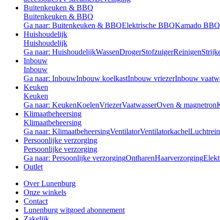
Buitenkeuken & BBQ
Buitenkeuken & BBQ
Ga naar: Buitenkeuken & BBQ
Elektrische BBQ
Kamado BBQ
Huishoudelijk
Huishoudelijk
Ga naar: Huishoudelijk
Wassen
Droger
Stofzuiger
Reinigen
Strijk
Inbouw
Inbouw
Ga naar: Inbouw
Inbouw koelkast
Inbouw vriezer
Inbouw vaatw
Keuken
Keuken
Ga naar: Keuken
Koelen
Vriezer
Vaatwasser
Oven & magnetron
Klimaatbeheersing
Klimaatbeheersing
Ga naar: Klimaatbeheersing
Ventilator
Ventilatorkachel
Luchtrein
Persoonlijke verzorging
Persoonlijke verzorging
Ga naar: Persoonlijke verzorging
Ontharen
Haarverzorging
Elekt
Outlet
Over Lunenburg
Onze winkels
Contact
Lunenburg witgoed abonnement
Zakelijk