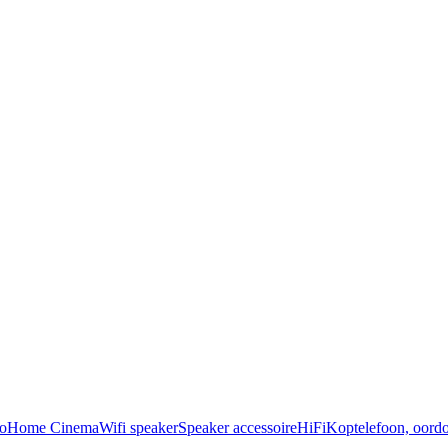
o
Home Cinema
Wifi speaker
Speaker accessoire
HiFi
Koptelefoon, oordo