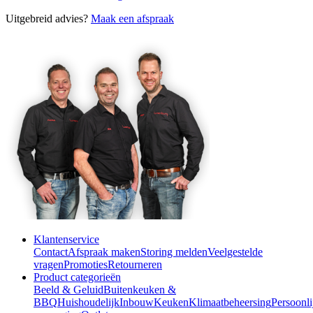
Uitgebreid advies?
Maak een afspraak
Klantenservice
Contact
Afspraak maken
Storing melden
Veelgestelde
vragen
Promoties
Retourneren
Product categorieën
Beeld & Geluid
Buitenkeuken &
BBQ
Huishoudelijk
Inbouw
Keuken
Klimaatbeheersing
Persoonli