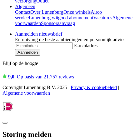
verzorging
Outlet
Algemeen
Contact
Over Lunenburg
Onze winkels
Airco
service
Lunenburg witgoed abonnement
Vacatures
Algemene
voorwaarden
Sponsoraanvraag
Aanmelden nieuwsbrief
En ontvang de beste aanbiedingen en persoonlijk advies.
E-mailadres
Aanmelden
Blijf op de hoogte
9,0
Op basis van 21.757 reviews
Copyright Lunenburg B.V. 2025 |
Privacy & cookiebeleid
|
Algemene voorwaarden
Storing melden