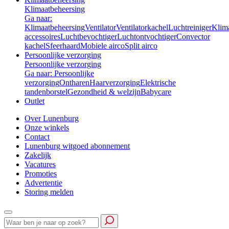
Klimaatbeheersing
Ga naar:
Klimaatbeheersing
Ventilator
Ventilatorkachel
Luchtreiniger
Klim
accessoires
Luchtbevochtiger
Luchtontvochtiger
Convector
kachel
Sfeerhaard
Mobiele airco
Split airco
Persoonlijke verzorging
Persoonlijke verzorging
Ga naar: Persoonlijke
verzorging
Ontharen
Haarverzorging
Elektrische
tandenborstel
Gezondheid & welzijn
Babycare
Outlet
Over Lunenburg
Onze winkels
Contact
Lunenburg witgoed abonnement
Zakelijk
Vacatures
Promoties
Advertentie
Storing melden