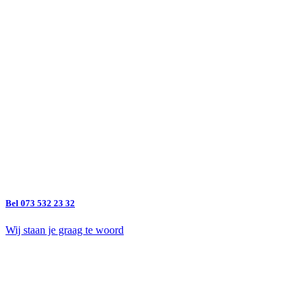
Bel 073 532 23 32
Wij staan je graag te woord