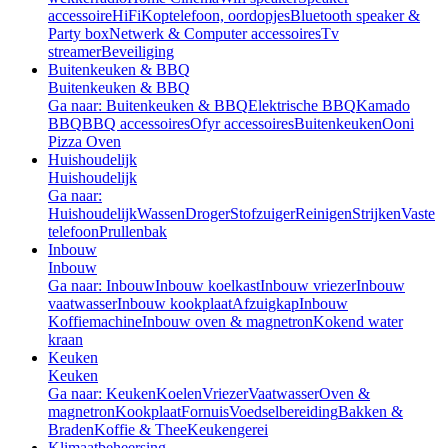
accessoire
HiFi
Koptelefoon, oordopjes
Bluetooth speaker &
Party box
Netwerk & Computer accessoires
Tv
streamer
Beveiliging
Buitenkeuken & BBQ
Buitenkeuken & BBQ
Ga naar: Buitenkeuken & BBQ
Elektrische BBQ
Kamado
BBQ
BBQ accessoires
Ofyr accessoires
Buitenkeuken
Ooni
Pizza Oven
Huishoudelijk
Huishoudelijk
Ga naar:
Huishoudelijk
Wassen
Droger
Stofzuiger
Reinigen
Strijken
Vaste
telefoon
Prullenbak
Inbouw
Inbouw
Ga naar: Inbouw
Inbouw koelkast
Inbouw vriezer
Inbouw
vaatwasser
Inbouw kookplaat
Afzuigkap
Inbouw
Koffiemachine
Inbouw oven & magnetron
Kokend water
kraan
Keuken
Keuken
Ga naar: Keuken
Koelen
Vriezer
Vaatwasser
Oven &
magnetron
Kookplaat
Fornuis
Voedselbereiding
Bakken &
Braden
Koffie & Thee
Keukengerei
Klimaatbeheersing