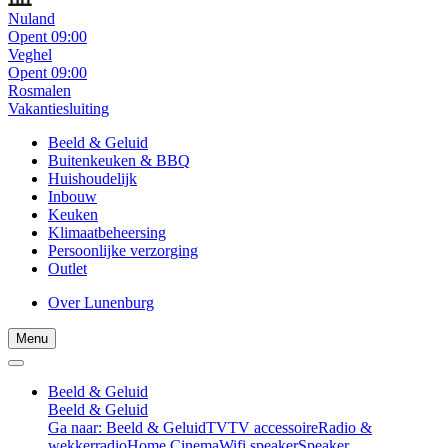
Nuland
Opent 09:00
Veghel
Opent 09:00
Rosmalen
Vakantiesluiting
Beeld & Geluid
Buitenkeuken & BBQ
Huishoudelijk
Inbouw
Keuken
Klimaatbeheersing
Persoonlijke verzorging
Outlet
Over Lunenburg
Menu
Beeld & Geluid
Beeld & Geluid
Ga naar: Beeld & Geluid
TV
TV accessoire
Radio &
wekkerradio
Home Cinema
Wifi speaker
Speaker