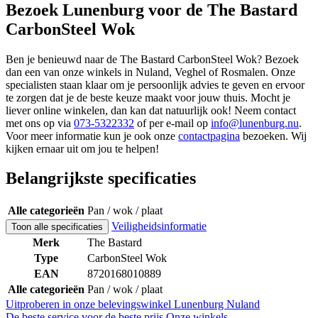
Bezoek Lunenburg voor de The Bastard
CarbonSteel Wok
Ben je benieuwd naar de The Bastard CarbonSteel Wok? Bezoek
dan een van onze winkels in Nuland, Veghel of Rosmalen. Onze
specialisten staan klaar om je persoonlijk advies te geven en ervoor
te zorgen dat je de beste keuze maakt voor jouw thuis. Mocht je
liever online winkelen, dan kan dat natuurlijk ook! Neem contact
met ons op via
073-5322332
of per e-mail op
info@lunenburg.nu
.
Voor meer informatie kun je ook onze
contactpagina
bezoeken. Wij
kijken ernaar uit om jou te helpen!
Belangrijkste specificaties
Alle categorieën
Pan / wok / plaat
Veiligheidsinformatie
Toon alle specificaties
Merk
The Bastard
Type
CarbonSteel Wok
EAN
8720168010889
Alle categorieën
Pan / wok / plaat
Uitproberen in onze belevingswinkel
Lunenburg Nuland
De beste service voor de beste prijs
Onze winkels