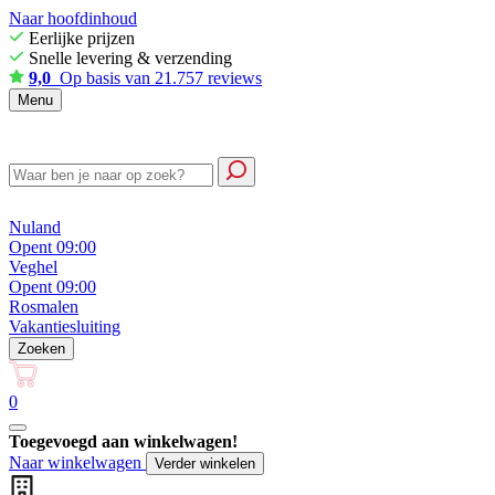
Naar hoofdinhoud
Eerlijke prijzen
Snelle levering & verzending
9,0
Op basis van 21.757 reviews
Menu
Nuland
Opent 09:00
Veghel
Opent 09:00
Rosmalen
Vakantiesluiting
Zoeken
0
Toegevoegd aan winkelwagen!
Naar winkelwagen
Verder winkelen