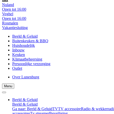
Nuland
Open tot 16:00
Veghel
Open tot 16:00
Rosmalen
Vakantiesluiting
Beeld & Geluid
Buitenkeuken & BBQ
Huishoudelijk
Inbouw
Keuken
Klimaatbeheersing
Persoonlijke verzorging
Outlet
Over Lunenburg
Menu
Beeld & Geluid
Beeld & Geluid
Ga naar: Beeld & Geluid
TV
TV accessoire
Radio & wekkerradi
accessoires
Tv streamer
Beveiliging