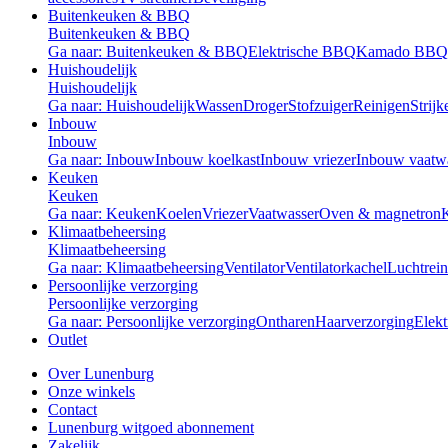
Buitenkeuken & BBQ
Buitenkeuken & BBQ
Ga naar: Buitenkeuken & BBQ
Elektrische BBQ
Kamado BBQ
Huishoudelijk
Huishoudelijk
Ga naar: Huishoudelijk
Wassen
Droger
Stofzuiger
Reinigen
Strijk
Inbouw
Inbouw
Ga naar: Inbouw
Inbouw koelkast
Inbouw vriezer
Inbouw vaatw
Keuken
Keuken
Ga naar: Keuken
Koelen
Vriezer
Vaatwasser
Oven & magnetron
Klimaatbeheersing
Klimaatbeheersing
Ga naar: Klimaatbeheersing
Ventilator
Ventilatorkachel
Luchtrein
Persoonlijke verzorging
Persoonlijke verzorging
Ga naar: Persoonlijke verzorging
Ontharen
Haarverzorging
Elekt
Outlet
Over Lunenburg
Onze winkels
Contact
Lunenburg witgoed abonnement
Zakelijk