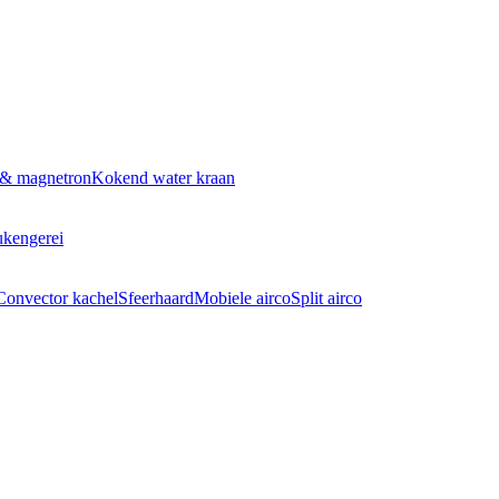
 & magnetron
Kokend water kraan
kengerei
Convector kachel
Sfeerhaard
Mobiele airco
Split airco