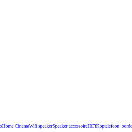
o
Home Cinema
Wifi speaker
Speaker accessoire
HiFi
Koptelefoon, oordo