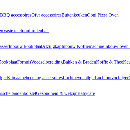
BBQ accessoires
Ofyr accessoires
Buitenkeuken
Ooni Pizza Oven
en
Vaste telefoon
Prullenbak
asser
Inbouw kookplaat
Afzuigkap
Inbouw Koffiemachine
Inbouw oven
Kookplaat
Fornuis
Voedselbereiding
Bakken & Braden
Koffie & Thee
Keu
iger
Klimaatbeheersing accessoires
Luchtbevochtiger
Luchtontvochtiger
rische tandenborstel
Gezondheid & welzijn
Babycare