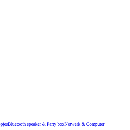
pjes
Bluetooth speaker & Party box
Netwerk & Computer